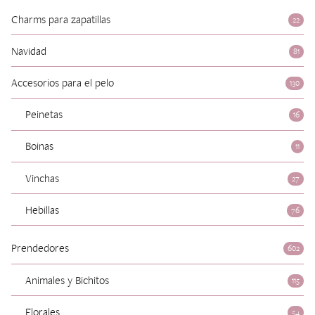
Charms para zapatillas
22
Navidad
81
Accesorios para el pelo
130
Peinetas
16
Boinas
11
Vinchas
27
Hebillas
76
Prendedores
602
Animales y Bichitos
115
Florales
54