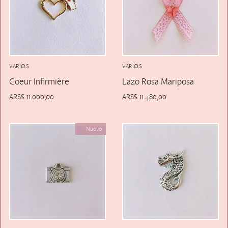
Alfiler Largo
Peinetas
Lazos
Adicionales
Pares
Gift Card
Sobrios
VARIOS
VARIOS
Coeur Infirmière
Lazo Rosa Mariposa
ARS$
11.000,00
ARS$
11.480,00
Nuevo