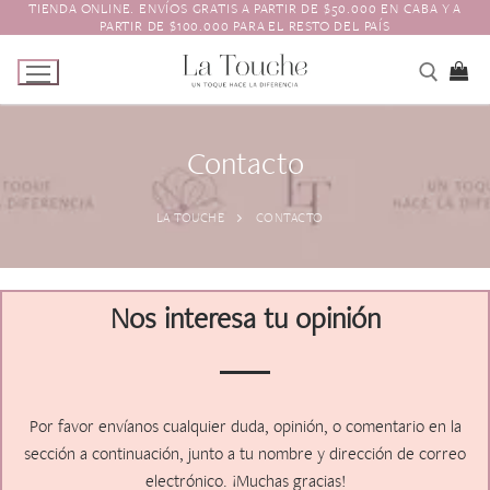
TIENDA ONLINE. ENVÍOS GRATIS A PARTIR DE $50.000 EN CABA Y A
PARTIR DE $100.000 PARA EL RESTO DEL PAÍS
Contacto
Tienda
LA TOUCHE
CONTACTO
Navidad
El Toque
Pagos y Envíos
Prendedores
Nos interesa tu opinión
Contacto
Animales y Bichitos
Accesorios para el pelo
Florales
Boinas
Aros
Por favor envíanos cualquier duda, opinión, o comentario en la
Varios
Vinchas
Guantes
sección a continuación, junto a tu nombre y dirección de correo
electrónico. ¡Muchas gracias!
Escarapelas
Hebillas
Charreteras