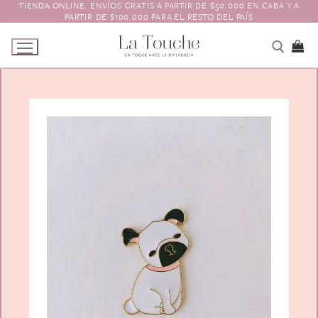
TIENDA ONLINE. ENVÍOS GRATIS A PARTIR DE $50.000 EN CABA Y A
Ir
PARTIR DE $100.000 PARA EL RESTO DEL PAÍS
al
contenido
Tienda
Navidad
El Toque
Pagos y Envíos
Prendedores
Contacto
Animales y Bichitos
Accesorios para el pelo
Florales
Boinas
Aros
Varios
Vinchas
Guantes
Escarapelas
Hebillas
Charreteras