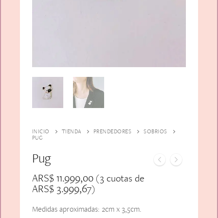
Alfiler Largo
Peinetas
Lazos
Adicionales
Pares
Gift Card
Sobrios
INICIO
TIENDA
PRENDEDORES
SOBRIOS
PUG
Pug
ARS$
11.999,00
(3 cuotas de
ARS$
3.999,67
)
Medidas aproximadas: 2cm x 3,5cm.