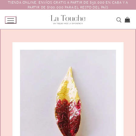
TIENDA ONLINE. ENVÍOS GRATIS A PARTIR DE $50.000 EN CABA Y A
Ir
PARTIR DE $100.000 PARA EL RESTO DEL PAÍS
al
contenido
Tienda
Navidad
El Toque
Pagos y Envíos
Prendedores
Contacto
Animales y Bichitos
Accesorios para el pelo
Florales
Boinas
Aros
Varios
Vinchas
Guantes
Escarapelas
Hebillas
Charreteras