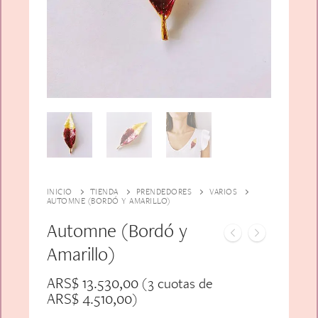
Alfiler Largo
Peinetas
Lazos
Adicionales
Pares
Gift Card
Sobrios
INICIO
TIENDA
PRENDEDORES
VARIOS
AUTOMNE (BORDÓ Y AMARILLO)
Automne (Bordó y
Amarillo)
ARS$
13.530,00
(3 cuotas de
ARS$
4.510,00
)