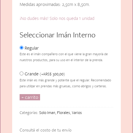
Medidas aproximadas: 2,5cm x 8,5cm.
¡No dudes más! Solo nos queda 1 unidad
Seleccionar Imán Interno
Regular
Este es el imán compañero con el que viene la gran mayoría de
nuestros productos, para su uso en el interior de la prenda.
Grande
ARS$
300,00
(
+
)
Este imán es más grande y potente que el regular. Recomendado
para utilizar en prendas más gruesas, como abrigos y carteras.
+ carrito
Automne
(Bordó
y
Categorías:
Solo Iman
,
Florales
,
Varios
Amarillo)
cantidad
Consultá el costo de tu envío