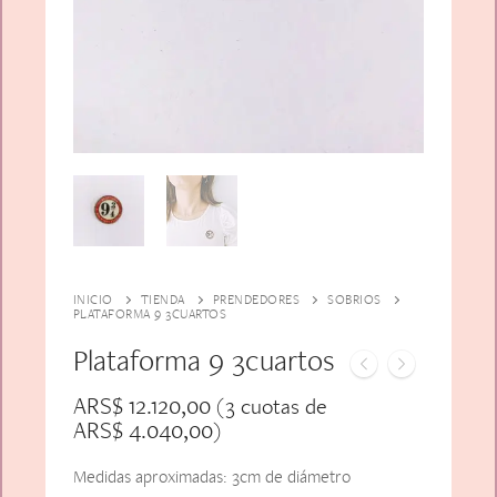
Alfiler Largo
Peinetas
Lazos
Adicionales
Pares
Gift Card
Sobrios
INICIO
TIENDA
PRENDEDORES
SOBRIOS
PLATAFORMA 9 3CUARTOS
Plataforma 9 3cuartos
ARS$
12.120,00
(3 cuotas de
ARS$
4.040,00
)
Medidas aproximadas: 3cm de diámetro