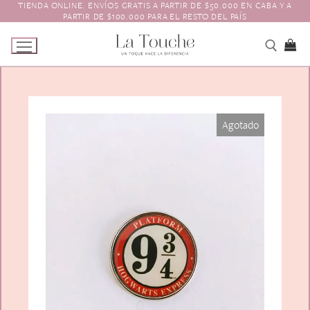
TIENDA ONLINE. ENVÍOS GRATIS A PARTIR DE $50.000 EN CABA Y A
Ir
PARTIR DE $100.000 PARA EL RESTO DEL PAÍS
al
contenido
Tienda
Agotado
Navidad
El Toque
Pagos y Envíos
Prendedores
Contacto
Animales y Bichitos
Accesorios para el pelo
Florales
Boinas
Aros
Varios
Vinchas
Guantes
Escarapelas
Hebillas
Charreteras