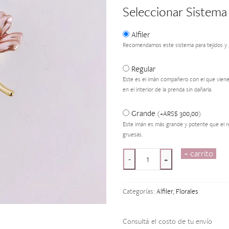
Seleccionar Sistema
Alfiler
Recomendamos este sistema para tejidos y 
Regular
Este es el imán compañero con el que viene
en el interior de la prenda sin dañarla.
Grande
ARS$
300,00
(
+
)
Este imán es más grande y potente que el r
gruesas.
+ carrito
La
-
+
Fleur
Rose
Categorías:
Alfiler
,
Florales
cantidad
Consultá el costo de tu envío