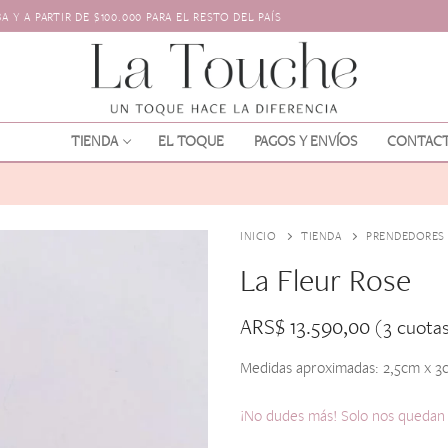
 Y A PARTIR DE $100.000 PARA EL RESTO DEL PAÍS
TIENDA
EL TOQUE
PAGOS Y ENVÍOS
CONTAC
INICIO
TIENDA
PRENDEDORES
La Fleur Rose
ARS$
13.590,00
(3 cuota
Medidas aproximadas: 2,5cm x 3
os
l pelo
¡No dudes más! Solo nos quedan