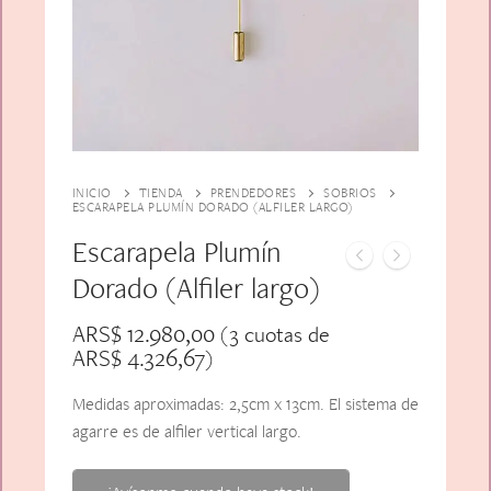
Alfiler Largo
Peinetas
Lazos
Adicionales
Pares
Gift Card
Sobrios
INICIO
TIENDA
PRENDEDORES
SOBRIOS
ESCARAPELA PLUMÍN DORADO (ALFILER LARGO)
Escarapela Plumín
Dorado (Alfiler largo)
ARS$
12.980,00
(3 cuotas de
ARS$
4.326,67
)
Medidas aproximadas: 2,5cm x 13cm. El sistema de
agarre es de alfiler vertical largo.