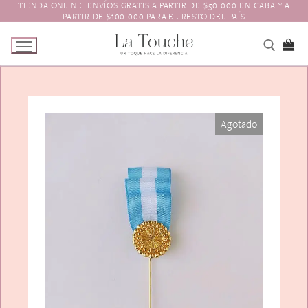
TIENDA ONLINE. ENVÍOS GRATIS A PARTIR DE $50.000 EN CABA Y A
Ir
PARTIR DE $100.000 PARA EL RESTO DEL PAÍS
al
contenido
Tienda
Agotado
Navidad
El Toque
Pagos y Envíos
Prendedores
Contacto
Animales y Bichitos
Accesorios para el pelo
Florales
Boinas
Aros
Varios
Vinchas
Guantes
Escarapelas
Hebillas
Charreteras