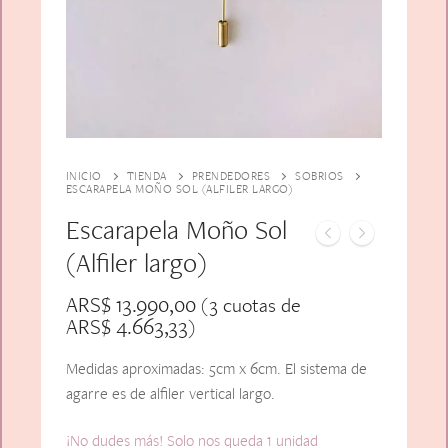
Alfiler Largo
Peinetas
Lazos
Adicionales
Pares
Gift Card
Sobrios
INICIO
TIENDA
PRENDEDORES
SOBRIOS
ESCARAPELA MOÑO SOL (ALFILER LARGO)
Escarapela Moño Sol
(Alfiler largo)
ARS$
13.990,00
(3 cuotas de
ARS$
4.663,33
)
Medidas aproximadas: 5cm x 6cm. El sistema de
agarre es de alfiler vertical largo.
¡No dudes más! Solo nos queda 1 unidad