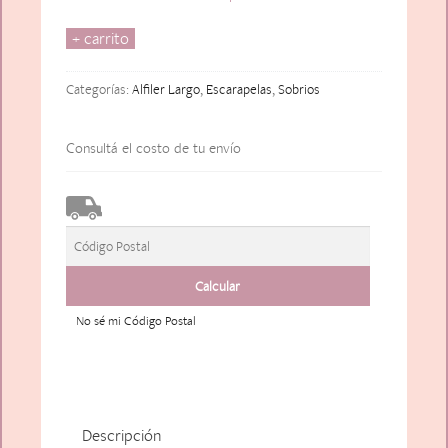
+ carrito
Escarapela
Moño
Sol
Categorías:
Alfiler Largo
,
Escarapelas
,
Sobrios
(Alfiler
largo)
Consultá el costo de tu envío
cantidad
No sé mi Código Postal
Descripción