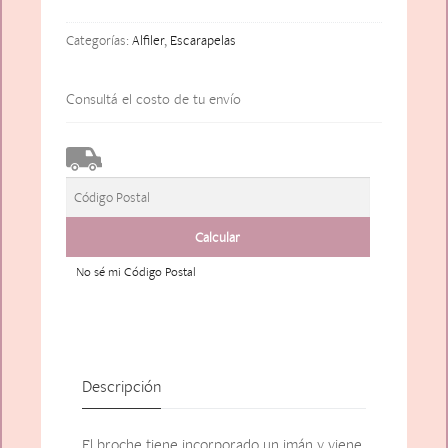
Flor
Categorías:
Alfiler
,
Escarapelas
Plateada
cantidad
Consultá el costo de tu envío
No sé mi Código Postal
Descripción
El broche tiene incorporado un imán y viene