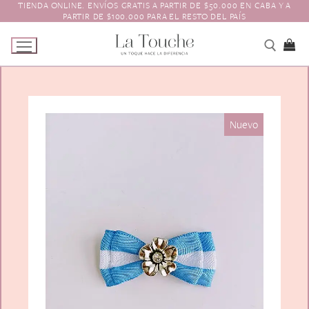
TIENDA ONLINE. ENVÍOS GRATIS A PARTIR DE $50.000 EN CABA Y A
Ir
PARTIR DE $100.000 PARA EL RESTO DEL PAÍS
al
contenido
Tienda
Nuevo
Navidad
El Toque
Pagos y Envíos
Prendedores
Contacto
Animales y Bichitos
Accesorios para el pelo
Florales
Boinas
Aros
Varios
Vinchas
Guantes
Escarapelas
Hebillas
Charreteras