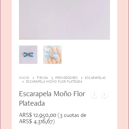
Alfiler Largo
Peinetas
Lazos
Adicionales
Pares
Gift Card
Sobrios
INICIO
TIENDA
PRENDEDORES
ESCARAPELAS
ESCARAPELA MOÑO FLOR PLATEADA
Escarapela Moño Flor
Plateada
ARS$
12.950,00
(3 cuotas de
ARS$
4.316,67
)