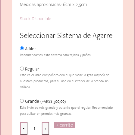
Medidas aproximadas: 6cm x 2,5cm.
Stock Disponible
Seleccionar Sistema de Agarre
Alfiler
Recomendamos este sistema para tejidos y paños.
Regular
Este es el imán compañero con el que viene la gran mayoría de
nuestros productos, para su uso en el interior de la prenda sin
dañarla.
Grande
ARS$
300,00
(
+
)
Este imán es más grande y potente que el regular. Recomendado
para utilizar en prendas más gruesas.
+ carrito
Escarapela
-
+
Moño