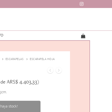
TO
ESCARAPELAS
ESCARAPELA HOJA
ARS$
4.403,33
 de
)
,5cm.
haya stock!