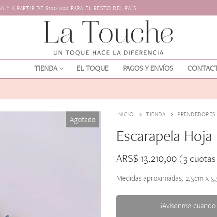
 Y A PARTIR DE $100.000 PARA EL RESTO DEL PAÍS
TIENDA
EL TOQUE
PAGOS Y ENVÍOS
CONTAC
INICIO
TIENDA
PRENDEDORES
Agotado
Escarapela Hoja
ARS$
13.210,00
(3 cuotas
Medidas aproximadas: 2,5cm x 5
os
l pelo
¡Avísenme cuando 