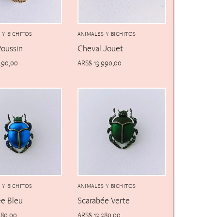
 Y BICHITOS
ANIMALES Y BICHITOS
Poussin
Cheval Jouet
490,00
ARS$
13.990,00
 Y BICHITOS
ANIMALES Y BICHITOS
ée Bleu
Scarabée Verte
380,00
ARS$
13.380,00