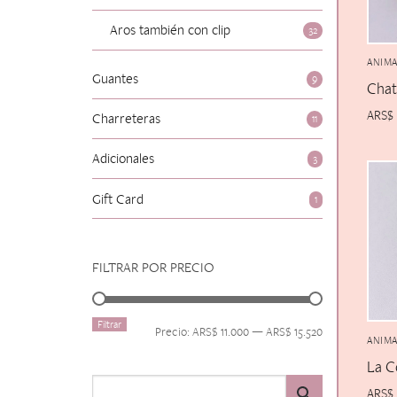
Aros también con clip
32
ANIMA
Guantes
9
Chat
ARS$
Charreteras
11
Adicionales
3
Gift Card
1
FILTRAR POR PRECIO
Filtrar
Precio
Precio
Precio:
ARS$ 11.000
—
ARS$ 15.520
ANIMA
mínimo
máximo
La C
ARS$