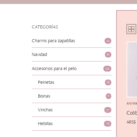
Varios
Vinchas
Guantes
Escarapelas
Hebillas
Charreteras
CATEGORÍAS
Alfiler Largo
Lazos
Peinetas
Adicionales
Charms para zapatillas
22
Pares
Gift Card
Navidad
81
Sobrios
Accesorios para el pelo
130
Peinetas
16
Boinas
11
ANIMA
Vinchas
27
Coli
ARS$
Hebillas
76