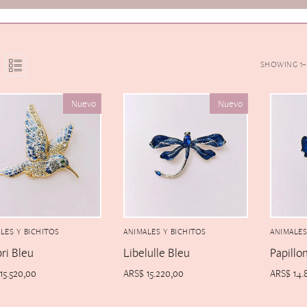
SHOWING 1–1
Nuevo
Nuevo
LES Y BICHITOS
ANIMALES Y BICHITOS
ANIMALES
bri Bleu
Libelulle Bleu
Papillo
15.520,00
ARS$
15.220,00
ARS$
14.