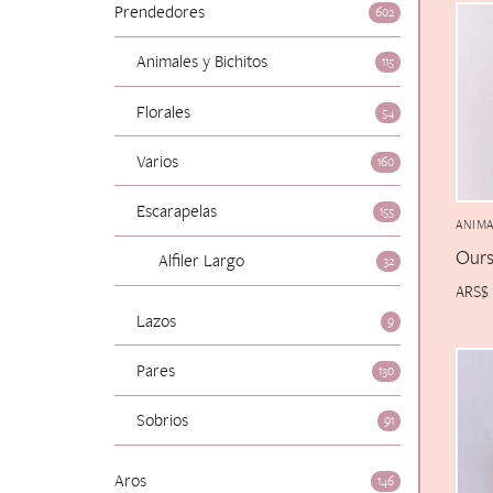
Prendedores
602
Animales y Bichitos
115
Florales
54
Varios
160
Escarapelas
155
ANIMA
Ours
Alfiler Largo
32
ARS$
Lazos
9
Pares
130
Sobrios
91
Aros
146