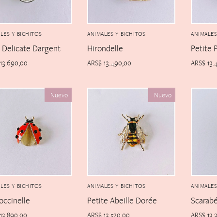
LES Y BICHITOS
ANIMALES Y BICHITOS
ANIMALES
 Delicate Dargent
Hirondelle
Petite 
13.690,00
ARS$
13.490,00
ARS$
13.
Nuevo
Nuevo
LES Y BICHITOS
ANIMALES Y BICHITOS
ANIMALES
occinelle
Petite Abeille Dorée
Scarab
13.890,00
ARS$
13.520,00
ARS$
13.