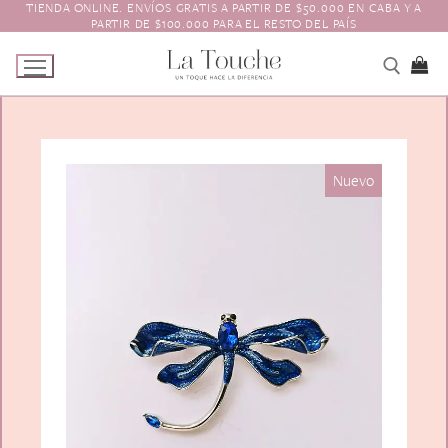
TIENDA ONLINE. ENVÍOS GRATIS A PARTIR DE $50.000 EN CABA Y A
Ir
PARTIR DE $100.000 PARA EL RESTO DEL PAÍS
al
contenido
Tienda
Nuevo
Navidad
El Toque
Pagos y Envíos
Prendedores
Contacto
Animales y Bichitos
Accesorios para el pelo
Florales
Boinas
Aros
Varios
Vinchas
Guantes
Escarapelas
Hebillas
Charreteras