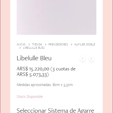
Alfiler Largo
Peinetas
Lazos
Adicionales
Pares
Gift Card
Sobrios
INICIO
TIENDA
PRENDEDORES
ALFILER DOBLE
LIBELULLE BLEU
Libelulle Bleu
ARS$
15.220,00
(3 cuotas de
ARS$
5.073,33
)
Medidas aproximadas: 6cm x 3,5cm.
Stock Disponible
Seleccionar Sistema de Agarre