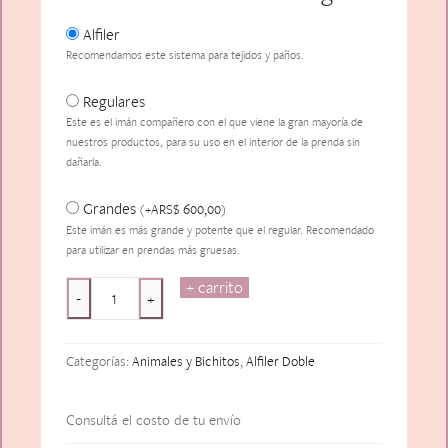
Alfiler
Recomendamos este sistema para tejidos y paños.
Regulares
Este es el imán compañero con el que viene la gran mayoría de
nuestros productos, para su uso en el interior de la prenda sin
dañarla.
Grandes
ARS$
600,00
(
+
)
Este imán es más grande y potente que el regular. Recomendado
para utilizar en prendas más gruesas.
+ carrito
Libelulle
-
+
Bleu
cantidad
Categorías:
Animales y Bichitos
,
Alfiler Doble
Consultá el costo de tu envío