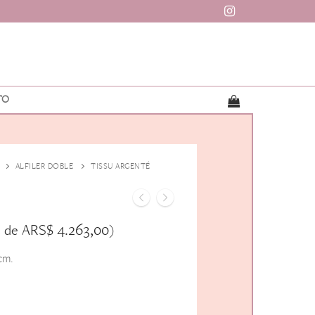
TO
ALFILER DOBLE
TISSU ARGENTÉ
ARS$
4.263,00
s de
)
cm.