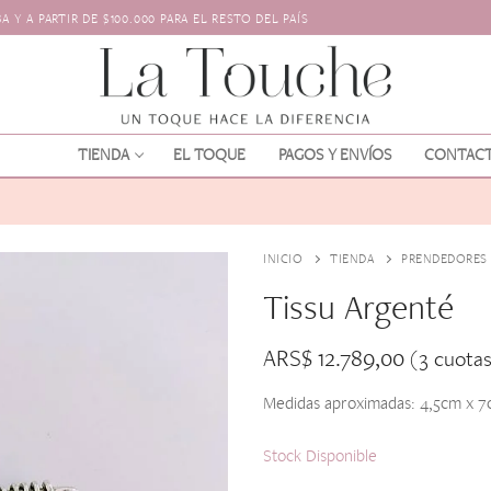
 Y A PARTIR DE $100.000 PARA EL RESTO DEL PAÍS
TIENDA
EL TOQUE
PAGOS Y ENVÍOS
CONTAC
INICIO
TIENDA
PRENDEDORES
Tissu Argenté
ARS$
12.789,00
(3 cuota
Medidas aproximadas: 4,5cm x 7
os
l pelo
Stock Disponible