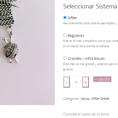
Seleccionar Sistema
Alfiler
Recomendamos este sistema para tejidos y 
Regulares
Este es el imán compañero con el que viene
en el interior de la prenda sin dañarla.
Grandes
ARS$
600,00
(
+
)
Este imán es más grande y potente que el r
gruesas.
+ carrito
Tissu
-
+
Argenté
cantidad
Categorías:
Varios
,
Alfiler Doble
Consultá el costo de tu envío