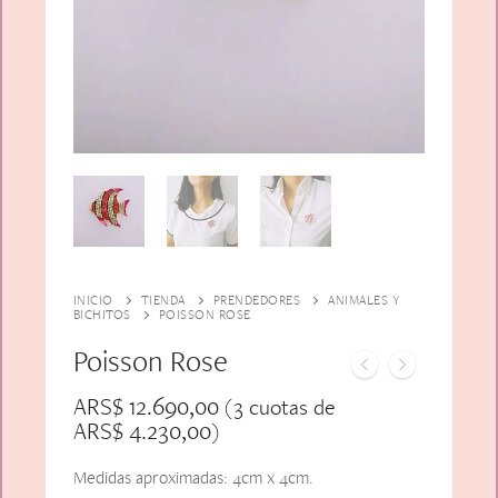
Alfiler Largo
Peinetas
Lazos
Adicionales
Pares
Gift Card
Sobrios
INICIO
TIENDA
PRENDEDORES
ANIMALES Y
BICHITOS
POISSON ROSE
Poisson Rose
ARS$
12.690,00
(3 cuotas de
ARS$
4.230,00
)
Medidas aproximadas: 4cm x 4cm.