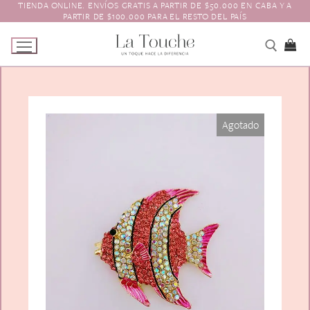
TIENDA ONLINE. ENVÍOS GRATIS A PARTIR DE $50.000 EN CABA Y A
Ir
PARTIR DE $100.000 PARA EL RESTO DEL PAÍS
al
contenido
Tienda
Agotado
Navidad
El Toque
Pagos y Envíos
Prendedores
Contacto
Animales y Bichitos
Accesorios para el pelo
Florales
Boinas
Aros
Varios
Vinchas
Guantes
Escarapelas
Hebillas
Charreteras