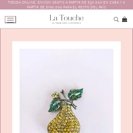
TIENDA ONLINE. ENVÍOS GRATIS A PARTIR DE $50.000 EN CABA Y A
Ir
PARTIR DE $100.000 PARA EL RESTO DEL PAÍS
al
contenido
Tienda
Navidad
El Toque
Pagos y Envíos
Prendedores
Contacto
Animales y Bichitos
Accesorios para el pelo
Florales
Boinas
Aros
Varios
Vinchas
Guantes
Escarapelas
Hebillas
Charreteras