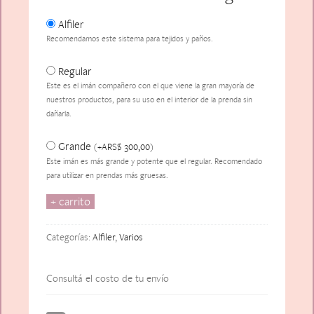
Alfiler
Recomendamos este sistema para tejidos y paños.
Regular
Este es el imán compañero con el que viene la gran mayoría de
nuestros productos, para su uso en el interior de la prenda sin
dañarla.
Grande
ARS$
300,00
(
+
)
Este imán es más grande y potente que el regular. Recomendado
para utilizar en prendas más gruesas.
+ carrito
Poire
cantidad
Categorías:
Alfiler
,
Varios
Consultá el costo de tu envío