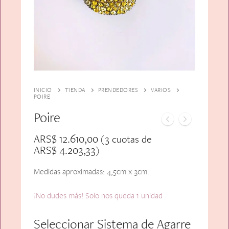
Alfiler Largo
Peinetas
Lazos
Adicionales
Pares
Gift Card
Sobrios
INICIO
TIENDA
PRENDEDORES
VARIOS
POIRE
Poire
ARS$
12.610,00
(3 cuotas de
ARS$
4.203,33
)
Medidas aproximadas: 4,5cm x 3cm.
¡No dudes más! Solo nos queda 1 unidad
Seleccionar Sistema de Agarre