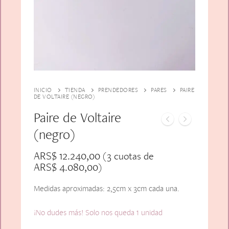
Alfiler Largo
Peinetas
Lazos
Adicionales
Pares
Gift Card
Sobrios
INICIO
TIENDA
PRENDEDORES
PARES
PAIRE
DE VOLTAIRE (NEGRO)
Paire de Voltaire
(negro)
ARS$
12.240,00
(3 cuotas de
ARS$
4.080,00
)
Medidas aproximadas: 2,5cm x 3cm cada una.
¡No dudes más! Solo nos queda 1 unidad