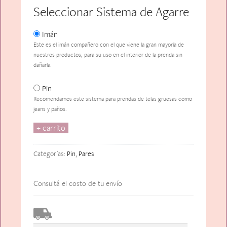
Seleccionar Sistema de Agarre
Imán
Este es el imán compañero con el que viene la gran mayoría de
nuestros productos, para su uso en el interior de la prenda sin
dañarla.
Pin
Recomendamos este sistema para prendas de telas gruesas como
jeans y paños.
+ carrito
Paire
de
Voltaire
Categorías:
Pin
,
Pares
(negro)
cantidad
Consultá el costo de tu envío