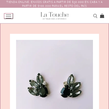
TIENDA ONLINE. ENVÍOS GRATIS A PARTIR DE $50.000 EN CABA Y A
Ir
PARTIR DE $100.000 PARA EL RESTO DEL PAÍS
al
contenido
Tienda
Navidad
El Toque
Pagos y Envíos
Prendedores
Contacto
Animales y Bichitos
Accesorios para el pelo
Florales
Boinas
Aros
Varios
Vinchas
Guantes
Escarapelas
Hebillas
Charreteras