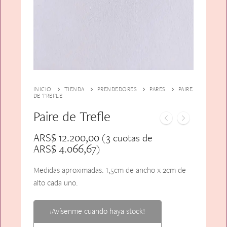
Alfiler Largo
Peinetas
Lazos
Adicionales
Pares
Gift Card
Sobrios
INICIO
TIENDA
PRENDEDORES
PARES
PAIRE
DE TREFLE
Paire de Trefle
ARS$
12.200,00
(3 cuotas de
ARS$
4.066,67
)
Medidas aproximadas: 1,5cm de ancho x 2cm de
alto cada uno.
¡Avísenme cuando haya stock!