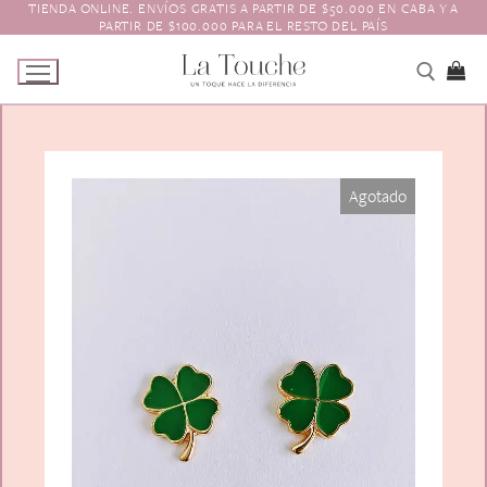
TIENDA ONLINE. ENVÍOS GRATIS A PARTIR DE $50.000 EN CABA Y A
Ir
PARTIR DE $100.000 PARA EL RESTO DEL PAÍS
al
contenido
Tienda
Agotado
Navidad
El Toque
Pagos y Envíos
Prendedores
Contacto
Animales y Bichitos
Accesorios para el pelo
Florales
Boinas
Aros
Varios
Vinchas
Guantes
Escarapelas
Hebillas
Charreteras