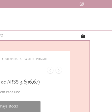
TO
SOBRIOS
PAIRE DE POMME
ARS$
3.696,67
s de
)
5cm cada uno.
haya stock!