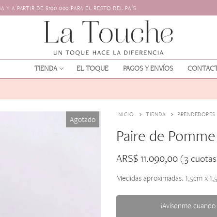
 Y A PARTIR DE $100.000 PARA EL RESTO DEL PAÍS
TIENDA
EL TOQUE
PAGOS Y ENVÍOS
CONTAC
INICIO
TIENDA
PRENDEDORES
Agotado
Paire de Pomme
ARS$
11.090,00
(3 cuota
Medidas aproximadas: 1,5cm x 1,
os
l pelo
¡Avísenme cuando 