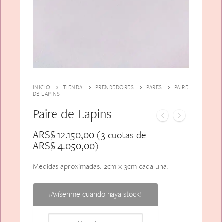
Alfiler Largo
Peinetas
Lazos
Adicionales
Pares
Gift Card
Sobrios
INICIO
TIENDA
PRENDEDORES
PARES
PAIRE
DE LAPINS
Paire de Lapins
ARS$
12.150,00
(3 cuotas de
ARS$
4.050,00
)
Medidas aproximadas: 2cm x 3cm cada una.
¡Avísenme cuando haya stock!