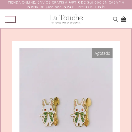
TIENDA ONLINE. ENVÍOS GRATIS A PARTIR DE $50.000 EN CABA Y A
Ir
PARTIR DE $100.000 PARA EL RESTO DEL PAÍS
al
contenido
Tienda
Agotado
Navidad
El Toque
Pagos y Envíos
Prendedores
Contacto
Animales y Bichitos
Accesorios para el pelo
Florales
Boinas
Aros
Varios
Vinchas
Guantes
Escarapelas
Hebillas
Charreteras