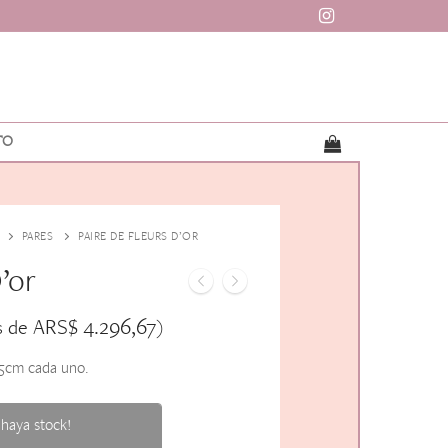
TO
PARES
PAIRE DE FLEURS D’OR
’or
ARS$
4.296,67
s de
)
,5cm cada uno.
haya stock!