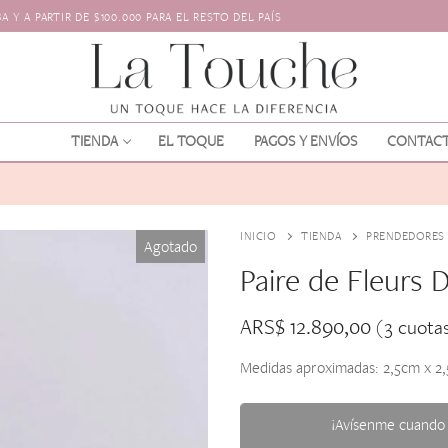
 Y A PARTIR DE $100.000 PARA EL RESTO DEL PAÍS
TIENDA
EL TOQUE
PAGOS Y ENVÍOS
CONTAC
INICIO
TIENDA
PRENDEDORES
Agotado
Paire de Fleurs D
ARS$
12.890,00
(3 cuota
Medidas aproximadas: 2,5cm x 2
os
l pelo
¡Avísenme cuando 