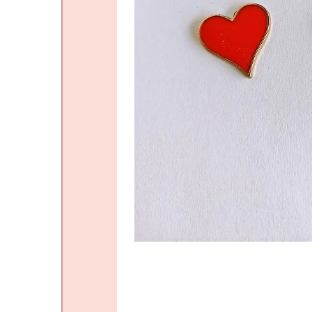
Varios
Vinchas
Guantes
Escarapelas
Hebillas
Charreteras
Alfiler Largo
Lazos
Peinetas
Adicionales
Pares
Gift Card
Sobrios