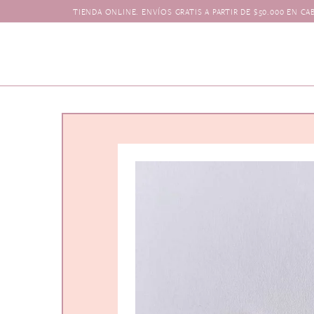
Ir
TIENDA ONLINE. ENVÍOS GRATIS A PARTIR DE $50.000 EN CABA
al
contenido
Tienda
Navidad
El Toque
Pagos y Envíos
Prendedores
Contacto
Animales y Bichit
Accesorios para e
Florales
Boinas
Aros