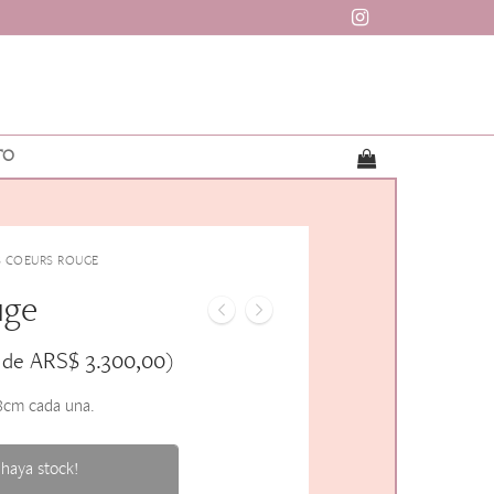
TO
 COEURS ROUGE
uge
ARS$
3.300,00
 de
)
8cm cada una.
haya stock!