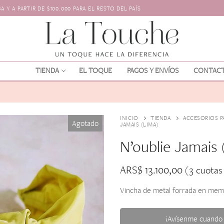
 Y A PARTIR DE $100.000 PARA EL RESTO DEL PAÍS
TIENDA
EL TOQUE
PAGOS Y ENVÍOS
CONTAC
INICIO
TIENDA
ACCESORIOS P
Agotado
JAMAIS (LIMA)
N’oublie Jamais 
ARS$
13.100,00
(3 cuotas
os
l pelo
Vincha de metal forrada en memo
¡Avísenme cuando 