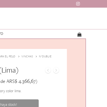
TO
ARA EL PELO
VINCHAS
N’OUBLIE
(Lima)
ARS$
4.366,67
 de
)
ry color lima.
haya stock!