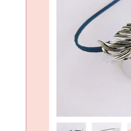
Varios
Vinchas
Guantes
Escarapelas
Hebillas
Charreteras
Alfiler Largo
Lazos
Peinetas
Adicionales
Pares
Gift Card
Sobrios