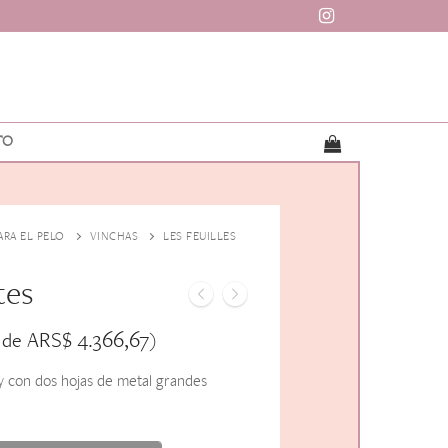
TO
ARA EL PELO
VINCHAS
LES FEUILLES
tes
ARS$
4.366,67
 de
)
y con dos hojas de metal grandes