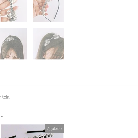
 tela.
s…
Agotado