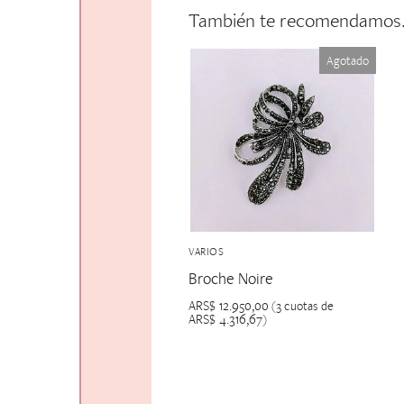
También te recomendamo
Agotado
VARIOS
Broche Noire
ARS$
12.950,00
(3 cuotas de
ARS$
4.316,67
)