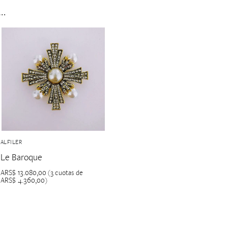
s…
ALFILER
Le Baroque
ARS$
13.080,00
(3 cuotas de
ARS$
4.360,00
)