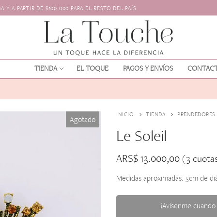
 Y A PARTIR DE $100.000 PARA EL RESTO DEL PAÍS
TIENDA
EL TOQUE
PAGOS Y ENVÍOS
CONTAC
INICIO
TIENDA
PRENDEDORES
Agotado
Le Soleil
ARS$
13.000,00
(3 cuota
Medidas aproximadas: 5cm de di
os
l pelo
¡Avísenme cuando 