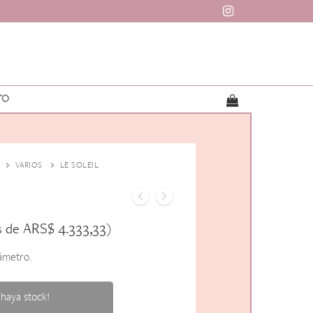
TO
VARIOS
LE SOLEIL
ARS$
4.333,33
s de
)
ámetro.
haya stock!