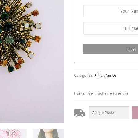
Categorías:
Alfiler
,
Varios
Consultá el costo de tu envío