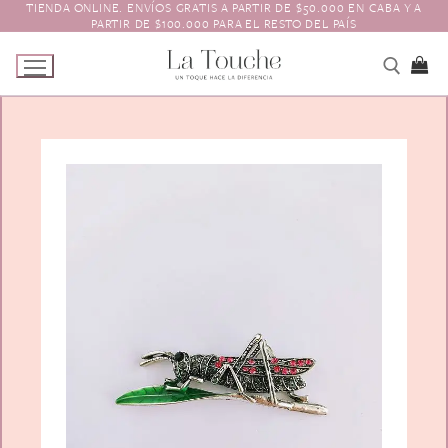
TIENDA ONLINE. ENVÍOS GRATIS A PARTIR DE $50.000 EN CABA Y A
Ir
PARTIR DE $100.000 PARA EL RESTO DEL PAÍS
al
contenido
Tienda
Navidad
El Toque
Pagos y Envíos
Prendedores
Contacto
Animales y Bichitos
Accesorios para el pelo
Florales
Boinas
Aros
Varios
Vinchas
Guantes
Escarapelas
Hebillas
Charreteras