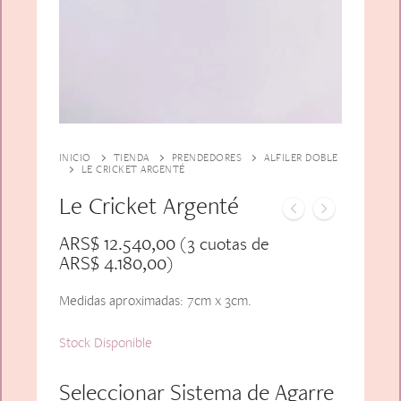
Alfiler Largo
Peinetas
Lazos
Adicionales
Pares
Gift Card
Sobrios
INICIO
TIENDA
PRENDEDORES
ALFILER DOBLE
LE CRICKET ARGENTÉ
Le Cricket Argenté
ARS$
12.540,00
(3 cuotas de
ARS$
4.180,00
)
Medidas aproximadas: 7cm x 3cm.
Stock Disponible
Seleccionar Sistema de Agarre