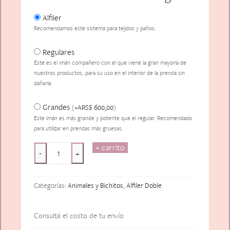
Alfiler
Recomendamos este sistema para tejidos y paños.
Regulares
Este es el imán compañero con el que viene la gran mayoría de
nuestros productos, para su uso en el interior de la prenda sin
dañarla.
Grandes
ARS$
600,00
(
+
)
Este imán es más grande y potente que el regular. Recomendado
para utilizar en prendas más gruesas.
+ carrito
Le
-
+
Cricket
Argenté
Categorías:
Animales y Bichitos
,
Alfiler Doble
cantidad
Consultá el costo de tu envío