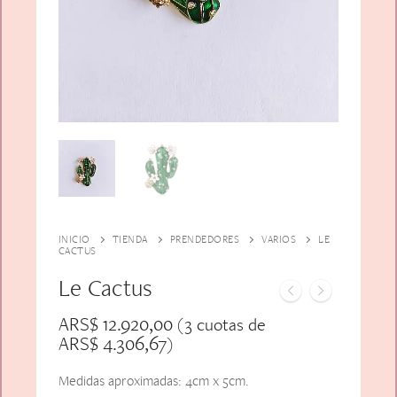
Alfiler Largo
Peinetas
Lazos
Adicionales
Pares
Gift Card
Sobrios
INICIO
TIENDA
PRENDEDORES
VARIOS
LE
CACTUS
Le Cactus
ARS$
12.920,00
(3 cuotas de
ARS$
4.306,67
)
Medidas aproximadas: 4cm x 5cm.