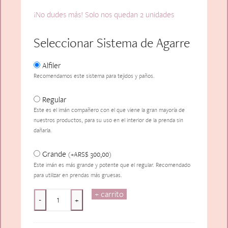
¡No dudes más! Solo nos quedan 2 unidades
Seleccionar Sistema de Agarre
Alfiler
Recomendamos este sistema para tejidos y paños.
Regular
Este es el imán compañero con el que viene la gran mayoría de
nuestros productos, para su uso en el interior de la prenda sin
dañarla.
Grande
ARS$
300,00
(
+
)
Este imán es más grande y potente que el regular. Recomendado
para utilizar en prendas más gruesas.
+ carrito
Le
-
+
Cactus
cantidad