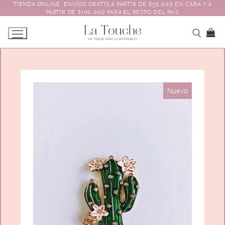
TIENDA ONLINE. ENVÍOS GRATIS A PARTIR DE $50.000 EN CABA Y A
Ir
PARTIR DE $100.000 PARA EL RESTO DEL PAÍS
al
contenido
Tienda
Nuevo
Navidad
El Toque
Pagos y Envíos
Prendedores
Contacto
Animales y Bichitos
Accesorios para el pelo
Florales
Boinas
Aros
Varios
Vinchas
Guantes
Escarapelas
Hebillas
Charreteras