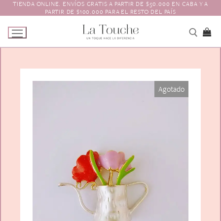
TIENDA ONLINE. ENVÍOS GRATIS A PARTIR DE $50.000 EN CABA Y A
Ir
PARTIR DE $100.000 PARA EL RESTO DEL PAÍS
al
contenido
Tienda
Agotado
Navidad
El Toque
Pagos y Envíos
Prendedores
Contacto
Animales y Bichitos
Accesorios para el pelo
Florales
Boinas
Aros
Varios
Vinchas
Guantes
Escarapelas
Hebillas
Charreteras