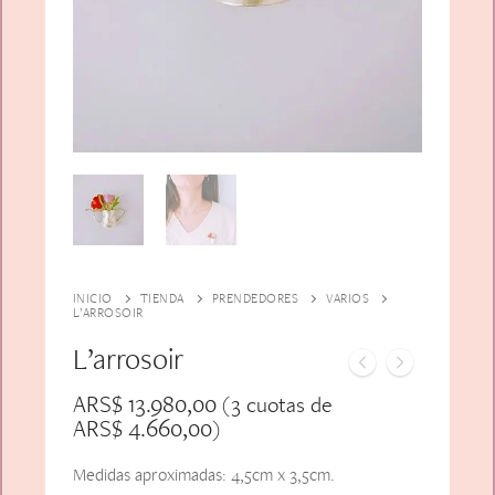
Alfiler Largo
Peinetas
Lazos
Adicionales
Pares
Gift Card
Sobrios
INICIO
TIENDA
PRENDEDORES
VARIOS
L’ARROSOIR
L’arrosoir
ARS$
13.980,00
(3 cuotas de
ARS$
4.660,00
)
Medidas aproximadas: 4,5cm x 3,5cm.