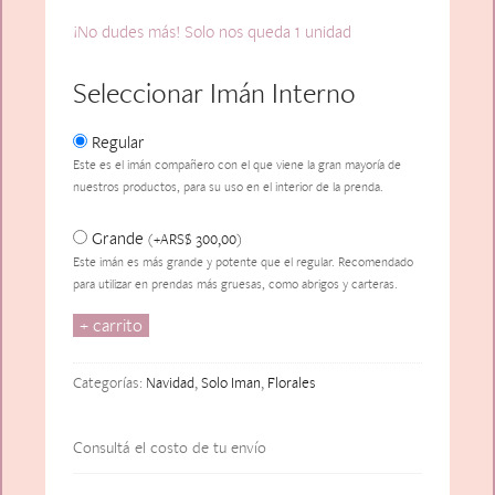
¡No dudes más! Solo nos queda 1 unidad
Seleccionar Imán Interno
Regular
Este es el imán compañero con el que viene la gran mayoría de
nuestros productos, para su uso en el interior de la prenda.
Grande
ARS$
300,00
(
+
)
Este imán es más grande y potente que el regular. Recomendado
para utilizar en prendas más gruesas, como abrigos y carteras.
+ carrito
La
Grande
Fleur
Categorías:
Navidad
,
Solo Iman
,
Florales
Bleu
cantidad
Consultá el costo de tu envío