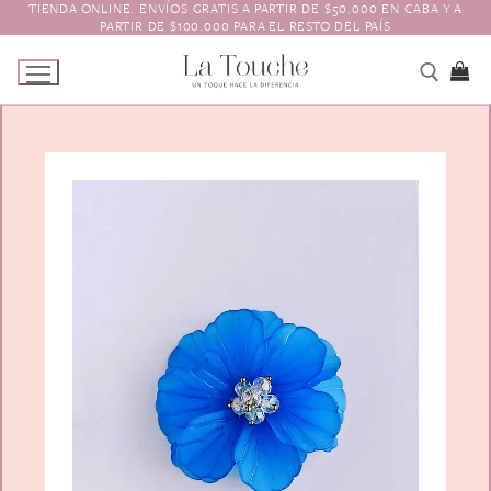
TIENDA ONLINE. ENVÍOS GRATIS A PARTIR DE $50.000 EN CABA Y A
Ir
PARTIR DE $100.000 PARA EL RESTO DEL PAÍS
al
contenido
Tienda
Navidad
El Toque
Pagos y Envíos
Prendedores
Contacto
Animales y Bichitos
Accesorios para el pelo
Florales
Boinas
Aros
Varios
Vinchas
Guantes
Escarapelas
Hebillas
Charreteras