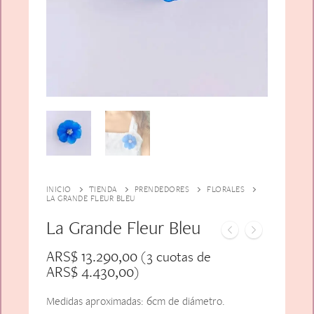
Alfiler Largo
Peinetas
Lazos
Adicionales
Pares
Gift Card
Sobrios
INICIO
TIENDA
PRENDEDORES
FLORALES
LA GRANDE FLEUR BLEU
La Grande Fleur Bleu
ARS$
13.290,00
(3 cuotas de
ARS$
4.430,00
)
Medidas aproximadas: 6cm de diámetro.