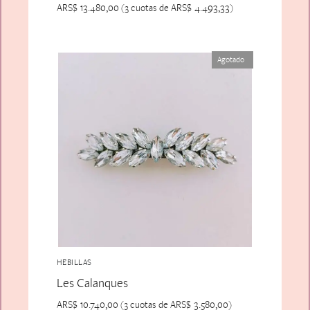
ARS$
13.480,00
ARS$
4.493,33
(3 cuotas de
)
Agotado
HEBILLAS
Les Calanques
ARS$
10.740,00
ARS$
3.580,00
(3 cuotas de
)