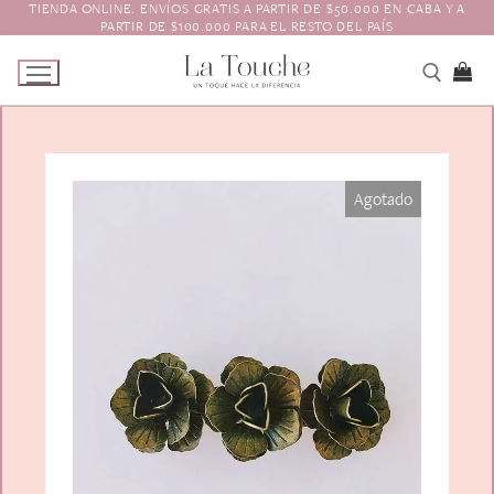
TIENDA ONLINE. ENVÍOS GRATIS A PARTIR DE $50.000 EN CABA Y A
Ir
PARTIR DE $100.000 PARA EL RESTO DEL PAÍS
al
contenido
Tienda
Agotado
Navidad
El Toque
Pagos y Envíos
Prendedores
Contacto
Animales y Bichitos
Accesorios para el pelo
Florales
Boinas
Aros
Varios
Vinchas
Guantes
Escarapelas
Hebillas
Charreteras