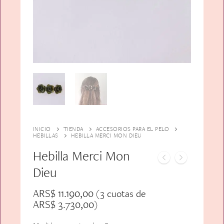
Alfiler Largo
Peinetas
Lazos
Adicionales
Pares
Gift Card
Sobrios
INICIO
TIENDA
ACCESORIOS PARA EL PELO
HEBILLAS
HEBILLA MERCI MON DIEU
Hebilla Merci Mon
Dieu
ARS$
11.190,00
(3 cuotas de
ARS$
3.730,00
)