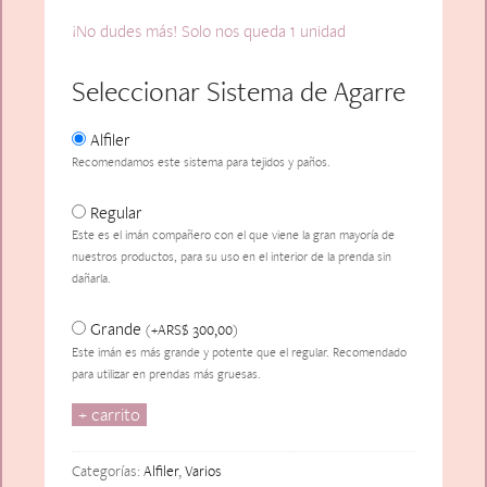
¡No dudes más! Solo nos queda 1 unidad
Seleccionar Sistema de Agarre
Alfiler
Recomendamos este sistema para tejidos y paños.
Regular
Este es el imán compañero con el que viene la gran mayoría de
nuestros productos, para su uso en el interior de la prenda sin
dañarla.
Grande
ARS$
300,00
(
+
)
Este imán es más grande y potente que el regular. Recomendado
para utilizar en prendas más gruesas.
+ carrito
Glace
Multicolor
cantidad
Categorías:
Alfiler
,
Varios