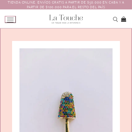
TIENDA ONLINE. ENVÍOS GRATIS A PARTIR DE $50.000 EN CABA Y A
Ir
PARTIR DE $100.000 PARA EL RESTO DEL PAÍS
al
contenido
Tienda
Navidad
El Toque
Pagos y Envíos
Prendedores
Contacto
Animales y Bichitos
Accesorios para el pelo
Florales
Boinas
Aros
Varios
Vinchas
Guantes
Escarapelas
Hebillas
Charreteras