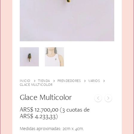
Alfiler Largo
Peinetas
Lazos
Adicionales
Pares
Gift Card
Sobrios
INICIO
TIENDA
PRENDEDORES
VARIOS
GLACE MULTICOLOR
Glace Multicolor
ARS$
12.700,00
(3 cuotas de
ARS$
4.233,33
)
Medidas aproximadas: 2cm x 4cm.