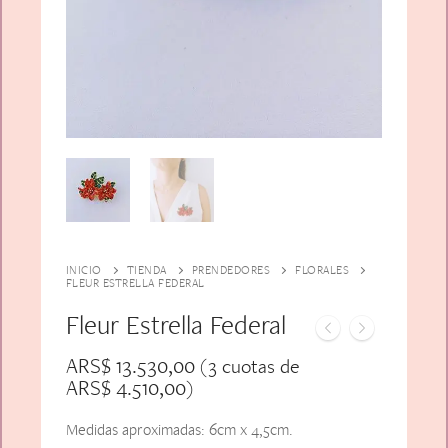
Alfiler Largo
Peinetas
Lazos
Adicionales
Pares
Gift Card
Sobrios
INICIO
TIENDA
PRENDEDORES
FLORALES
FLEUR ESTRELLA FEDERAL
Fleur Estrella Federal
ARS$
13.530,00
(3 cuotas de
ARS$
4.510,00
)
Medidas aproximadas: 6cm x 4,5cm.