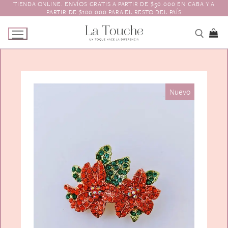
TIENDA ONLINE. ENVÍOS GRATIS A PARTIR DE $50.000 EN CABA Y A
Ir
PARTIR DE $100.000 PARA EL RESTO DEL PAÍS
al
contenido
Tienda
Nuevo
Navidad
El Toque
Pagos y Envíos
Prendedores
Contacto
Animales y Bichitos
Accesorios para el pelo
Florales
Boinas
Aros
Varios
Vinchas
Guantes
Escarapelas
Hebillas
Charreteras