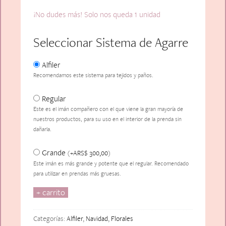
¡No dudes más! Solo nos queda 1 unidad
Seleccionar Sistema de Agarre
Alfiler
Recomendamos este sistema para tejidos y paños.
Regular
Este es el imán compañero con el que viene la gran mayoría de
nuestros productos, para su uso en el interior de la prenda sin
dañarla.
Grande
ARS$
300,00
(
+
)
Este imán es más grande y potente que el regular. Recomendado
para utilizar en prendas más gruesas.
+ carrito
Fleur
Estrella
Federal
Categorías:
Alfiler
,
Navidad
,
Florales