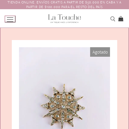
TIENDA ONLINE. ENVÍOS GRATIS A PARTIR DE $50.000 EN CABA Y A
Ir
PARTIR DE $100.000 PARA EL RESTO DEL PAÍS
al
contenido
Tienda
Agotado
Navidad
El Toque
Pagos y Envíos
Prendedores
Contacto
Animales y Bichitos
Accesorios para el pelo
Florales
Boinas
Aros
Varios
Vinchas
Guantes
Escarapelas
Hebillas
Charreteras