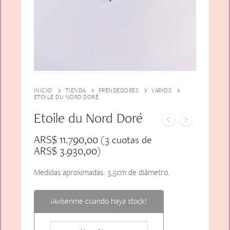
Alfiler Largo
Peinetas
Lazos
Adicionales
Pares
Gift Card
Sobrios
INICIO
TIENDA
PRENDEDORES
VARIOS
ETOILE DU NORD DORÉ
Etoile du Nord Doré
ARS$
11.790,00
(3 cuotas de
ARS$
3.930,00
)
Medidas aproximadas: 3,5cm de diámetro.
¡Avísenme cuando haya stock!