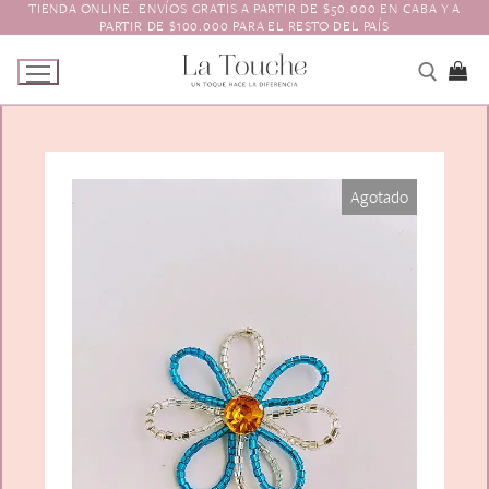
TIENDA ONLINE. ENVÍOS GRATIS A PARTIR DE $50.000 EN CABA Y A
Ir
PARTIR DE $100.000 PARA EL RESTO DEL PAÍS
al
contenido
Tienda
Agotado
Navidad
El Toque
Pagos y Envíos
Prendedores
Contacto
Animales y Bichitos
Accesorios para el pelo
Florales
Boinas
Aros
Varios
Vinchas
Guantes
Escarapelas
Hebillas
Charreteras