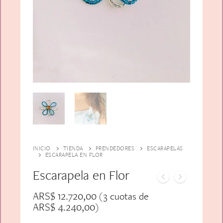
Alfiler Largo
Peinetas
Lazos
Adicionales
Pares
Gift Card
Sobrios
INICIO
TIENDA
PRENDEDORES
ESCARAPELAS
ESCARAPELA EN FLOR
Escarapela en Flor
ARS$
12.720,00
(3 cuotas de
ARS$
4.240,00
)