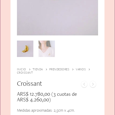
Alfiler Largo
Peinetas
Lazos
Adicionales
Pares
Gift Card
Sobrios
INICIO
TIENDA
PRENDEDORES
VARIOS
CROISSANT
Croissant
ARS$
12.780,00
(3 cuotas de
ARS$
4.260,00
)
Medidas aproximadas: 2,5cm x 4cm.