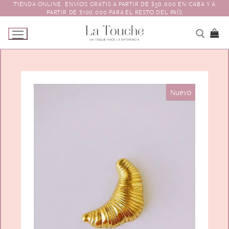
TIENDA ONLINE. ENVÍOS GRATIS A PARTIR DE $50.000 EN CABA Y A
Ir
PARTIR DE $100.000 PARA EL RESTO DEL PAÍS
al
contenido
Tienda
Nuevo
Navidad
El Toque
Pagos y Envíos
Prendedores
Contacto
Animales y Bichitos
Accesorios para el pelo
Florales
Boinas
Aros
Varios
Vinchas
Guantes
Escarapelas
Hebillas
Charreteras