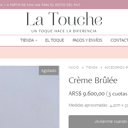
 Y A PARTIR DE $100.000 PARA EL RESTO DEL PAÍS
TIENDA
EL TOQUE
PAGOS Y ENVÍOS
CONTAC
INICIO
TIENDA
ACCESORIOS P
Agotado
Crème Brûlée
ARS$
9.600,00
(3 cuota
Medidas aproximadas: 4,2cm x 5
os
l pelo
¡Avísenme cuando 