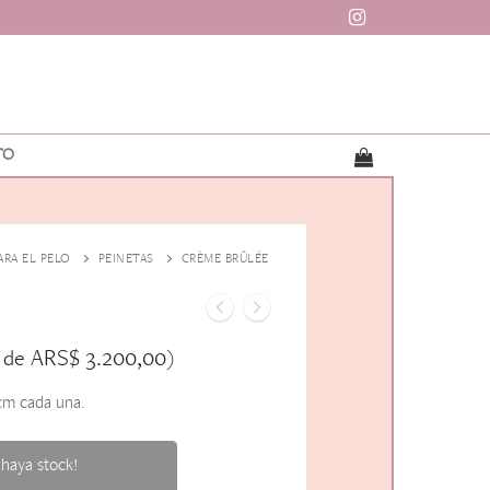
TO
ARA EL PELO
PEINETAS
CRÈME BRÛLÉE
ARS$
3.200,00
s de
)
cm cada una.
haya stock!