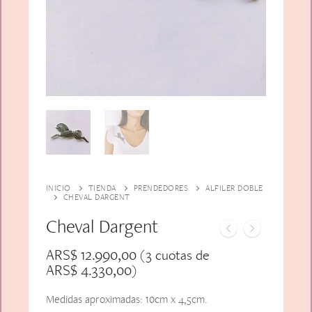
Alfiler Largo
Peinetas
Lazos
Adicionales
Pares
Gift Card
Sobrios
INICIO
TIENDA
PRENDEDORES
ALFILER DOBLE
CHEVAL DARGENT
Cheval Dargent
ARS$
12.990,00
(3 cuotas de
ARS$
4.330,00
)
Medidas aproximadas: 10cm x 4,5cm.