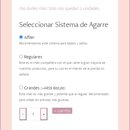
¡No dudes más! Solo nos quedan 2 unidades
Seleccionar Sistema de Agarre
Alfiler
Recomendamos este sistema para tejidos y paños.
Regulares
Este es el imán compañero con el que viene la gran mayoría de
nuestros productos, para su uso en el interior de la prenda sin
dañarla.
Grandes
ARS$
600,00
(
+
)
Este imán es más grande y potente que el regular. Recomendado
para utilizar en prendas más gruesas.
+ carrito
Cheval
-
+
Dargent
cantidad