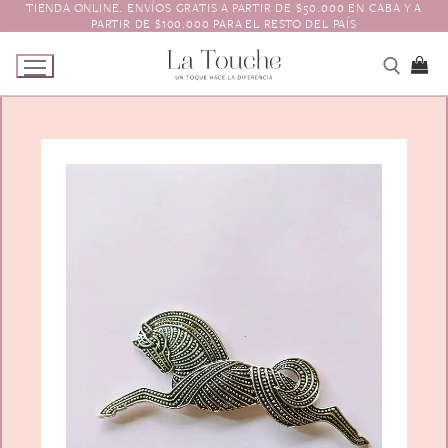
TIENDA ONLINE. ENVÍOS GRATIS A PARTIR DE $50.000 EN CABA Y A
Ir
PARTIR DE $100.000 PARA EL RESTO DEL PAÍS
al
contenido
Tienda
Navidad
El Toque
Pagos y Envíos
Prendedores
Contacto
Animales y Bichitos
Accesorios para el pelo
Florales
Boinas
Aros
Varios
Vinchas
Guantes
Escarapelas
Hebillas
Charreteras