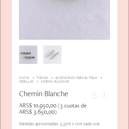
Alfiler Largo
Peinetas
Lazos
Adicionales
Pares
Gift Card
Sobrios
INICIO
TIENDA
ACCESORIOS PARA EL PELO
HEBILLAS
CHEMIN BLANCHE
Chemin Blanche
ARS$
10.950,00
(3 cuotas de
ARS$
3.650,00
)
Medidas aproximadas: 5,5cm x 1cm cada una.