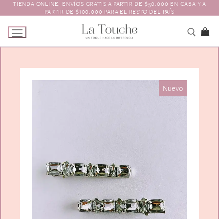
TIENDA ONLINE. ENVÍOS GRATIS A PARTIR DE $50.000 EN CABA Y A
Ir
PARTIR DE $100.000 PARA EL RESTO DEL PAÍS
al
contenido
Tienda
Nuevo
Navidad
El Toque
Pagos y Envíos
Prendedores
Contacto
Animales y Bichitos
Accesorios para el pelo
Florales
Boinas
Aros
Varios
Vinchas
Guantes
Escarapelas
Hebillas
Charreteras