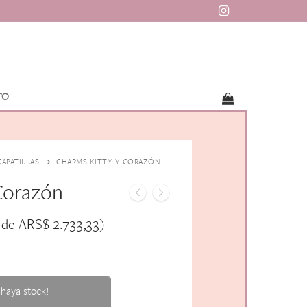
TO
ZAPATILLAS
CHARMS KITTY Y CORAZÓN
Corazón
ARS$
2.733,33
 de
)
haya stock!