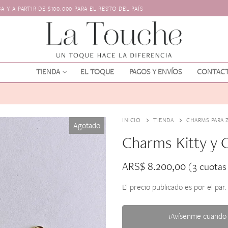
 Y A PARTIR DE $100.000 PARA EL RESTO DEL PAÍS
TIENDA
EL TOQUE
PAGOS Y ENVÍOS
CONTAC
INICIO
TIENDA
CHARMS PARA 
Agotado
Charms Kitty y 
ARS$
8.200,00
(3 cuotas
El precio publicado es por el par.
os
l pelo
¡Avísenme cuando 