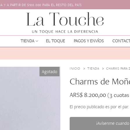
 Y A PARTIR DE $100.000 PARA EL RESTO DEL PAÍS
TIENDA
EL TOQUE
PAGOS Y ENVÍOS
CONTAC
INICIO
TIENDA
CHARMS PARA 
Agotado
Charms de Moñ
ARS$
8.200,00
(3 cuotas
El precio publicado es por el par.
os
l pelo
¡Avísenme cuando 