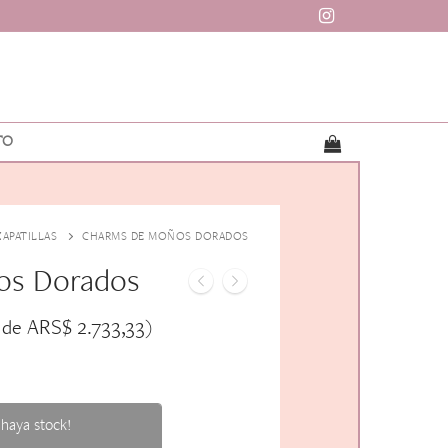
TO
ZAPATILLAS
CHARMS DE MOÑOS DORADOS
os Dorados
ARS$
2.733,33
 de
)
haya stock!