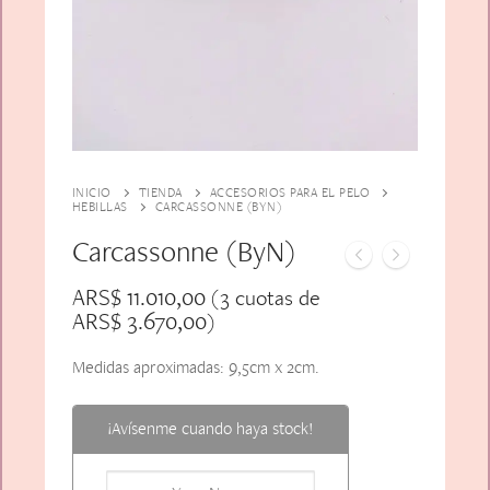
Alfiler Largo
Peinetas
Lazos
Adicionales
Pares
Gift Card
Sobrios
INICIO
TIENDA
ACCESORIOS PARA EL PELO
HEBILLAS
CARCASSONNE (BYN)
Carcassonne (ByN)
ARS$
11.010,00
(3 cuotas de
ARS$
3.670,00
)
Medidas aproximadas: 9,5cm x 2cm.
¡Avísenme cuando haya stock!