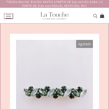
TIENDA ONLINE. ENVÍOS GRATIS A PARTIR DE $50.000 EN CABA Y A
Ir
PARTIR DE $100.000 PARA EL RESTO DEL PAÍS
al
contenido
Tienda
Agotado
Navidad
El Toque
Pagos y Envíos
Prendedores
Contacto
Animales y Bichitos
Accesorios para el pelo
Florales
Boinas
Aros
Varios
Vinchas
Guantes
Escarapelas
Hebillas
Charreteras