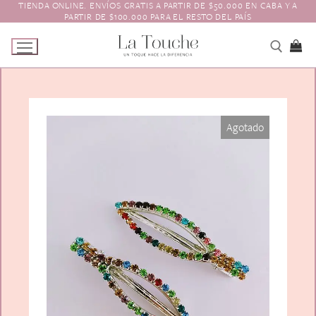
TIENDA ONLINE. ENVÍOS GRATIS A PARTIR DE $50.000 EN CABA Y A
Ir
PARTIR DE $100.000 PARA EL RESTO DEL PAÍS
al
contenido
Tienda
Agotado
Navidad
El Toque
Pagos y Envíos
Prendedores
Contacto
Animales y Bichitos
Accesorios para el pelo
Florales
Boinas
Aros
Varios
Vinchas
Guantes
Escarapelas
Hebillas
Charreteras