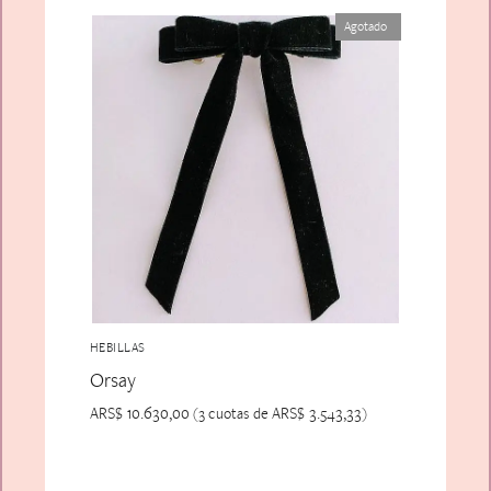
Agotado
HEBILLAS
Orsay
ARS$
10.630,00
ARS$
3.543,33
(3 cuotas de
)