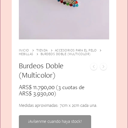
Alfiler Largo
Peinetas
Lazos
Adicionales
Pares
Gift Card
Sobrios
INICIO
TIENDA
ACCESORIOS PARA EL PELO
HEBILLAS
BURDEOS DOBLE (MULTICOLOR)
Burdeos Doble
(Multicolor)
ARS$
11.790,00
(3 cuotas de
ARS$
3.930,00
)
Medidas aproximadas: 7cm x 2cm cada una.
¡Avísenme cuando haya stock!