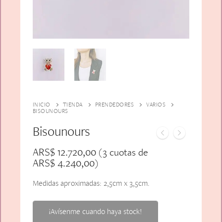
Alfiler Largo
Peinetas
Lazos
Adicionales
Pares
Gift Card
Sobrios
INICIO
TIENDA
PRENDEDORES
VARIOS
BISOUNOURS
Bisounours
ARS$
12.720,00
(3 cuotas de
ARS$
4.240,00
)
Medidas aproximadas: 2,5cm x 3,5cm.
¡Avísenme cuando haya stock!