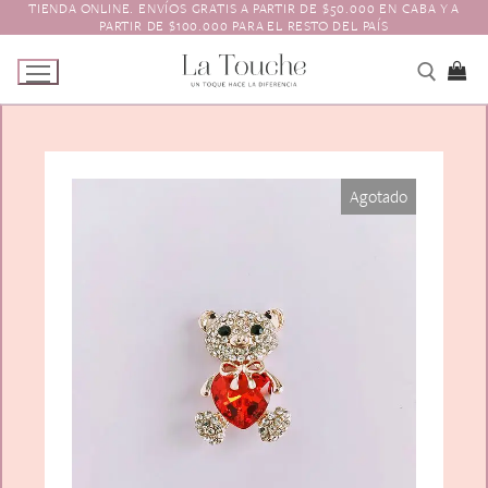
TIENDA ONLINE. ENVÍOS GRATIS A PARTIR DE $50.000 EN CABA Y A
Ir
PARTIR DE $100.000 PARA EL RESTO DEL PAÍS
al
contenido
Tienda
Agotado
Navidad
El Toque
Pagos y Envíos
Prendedores
Contacto
Animales y Bichitos
Accesorios para el pelo
Florales
Boinas
Aros
Varios
Vinchas
Guantes
Escarapelas
Hebillas
Charreteras