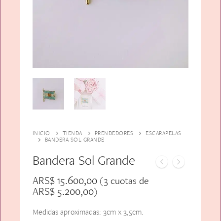
Alfiler Largo
Peinetas
Lazos
Adicionales
Pares
Gift Card
Sobrios
INICIO
TIENDA
PRENDEDORES
ESCARAPELAS
BANDERA SOL GRANDE
Bandera Sol Grande
ARS$
15.600,00
(3 cuotas de
ARS$
5.200,00
)
Medidas aproximadas: 3cm x 3,5cm.