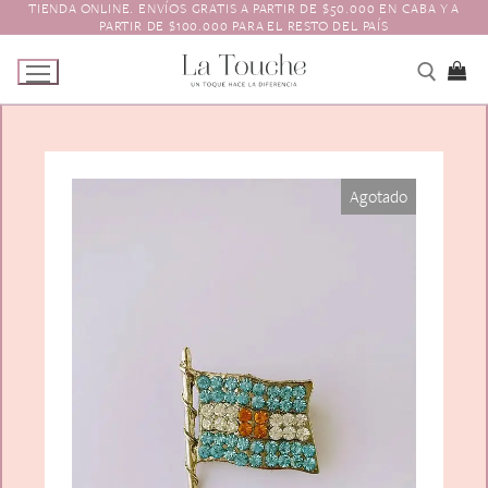
TIENDA ONLINE. ENVÍOS GRATIS A PARTIR DE $50.000 EN CABA Y A
Ir
PARTIR DE $100.000 PARA EL RESTO DEL PAÍS
al
contenido
Tienda
Agotado
Navidad
El Toque
Pagos y Envíos
Prendedores
Contacto
Animales y Bichitos
Accesorios para el pelo
Florales
Boinas
Aros
Varios
Vinchas
Guantes
Escarapelas
Hebillas
Charreteras