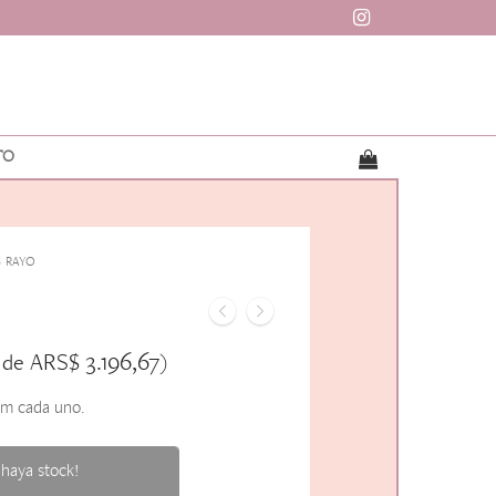
TO
 RAYO
ARS$
3.196,67
 de
)
cm cada uno.
haya stock!