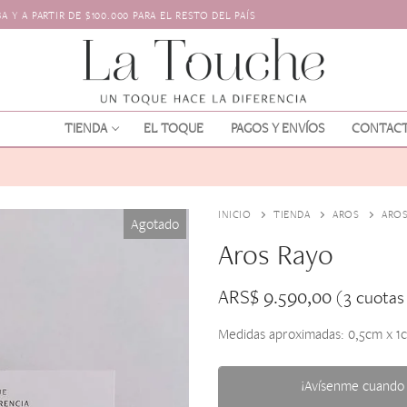
 Y A PARTIR DE $100.000 PARA EL RESTO DEL PAÍS
TIENDA
EL TOQUE
PAGOS Y ENVÍOS
CONTAC
INICIO
TIENDA
AROS
AROS
Agotado
Aros Rayo
ARS$
9.590,00
(3 cuotas
Medidas aproximadas: 0,5cm x 1
os
l pelo
¡Avísenme cuando 