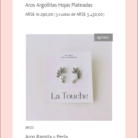
Aros Argollitas Hojas Plateadas
ARS$
10.290,00
ARS$
3.430,00
(3 cuotas de
)
Agotado
AROS
Aros Ramita y Perla