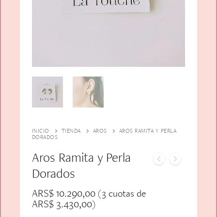
Alfiler Largo
Peinetas
Lazos
Adicionales
Pares
Gift Card
Sobrios
INICIO
TIENDA
AROS
AROS RAMITA Y PERLA
DORADOS
Aros Ramita y Perla
Dorados
ARS$
10.290,00
(3 cuotas de
ARS$
3.430,00
)