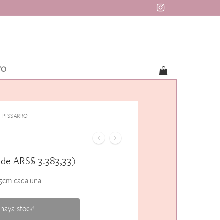
TO
 PISSARRO
ARS$
3.383,33
 de
)
,5cm cada una.
haya stock!