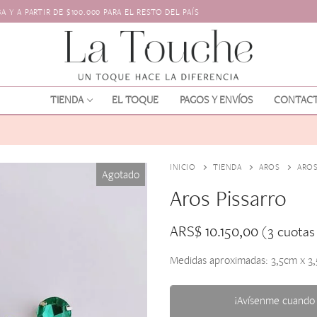
 Y A PARTIR DE $100.000 PARA EL RESTO DEL PAÍS
TIENDA
EL TOQUE
PAGOS Y ENVÍOS
CONTAC
INICIO
TIENDA
AROS
AROS
Agotado
Aros Pissarro
ARS$
10.150,00
(3 cuotas
Medidas aproximadas: 3,5cm x 3
os
l pelo
¡Avísenme cuando 