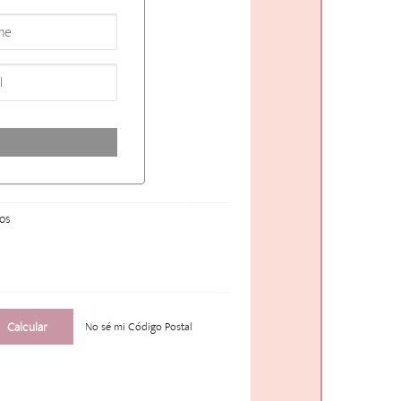
os
No sé mi Código Postal