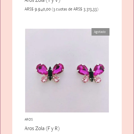
ARS$
9.940,00
ARS$
3.313,33
(3 cuotas de
)
Agotado
AROS
Aros Zola (F y R)