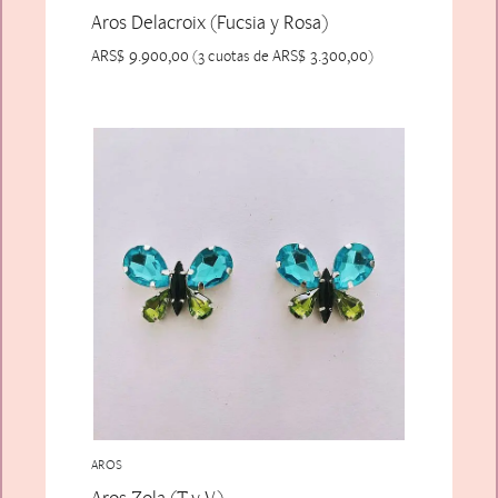
Aros Delacroix (Fucsia y Rosa)
ARS$
9.900,00
ARS$
3.300,00
(3 cuotas de
)
AROS
Aros Zola (T y V)