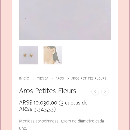
Alfiler Largo
Peinetas
Lazos
Adicionales
Pares
Gift Card
Sobrios
INICIO
TIENDA
AROS
AROS PETITES FLEURS
Aros Petites Fleurs
ARS$
10.030,00
(3 cuotas de
ARS$
3.343,33
)
Medidas aproximadas: 1,7cm de diámetro cada
uno.