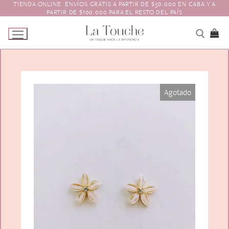
TIENDA ONLINE. ENVÍOS GRATIS A PARTIR DE $50.000 EN CABA Y A
Ir
PARTIR DE $100.000 PARA EL RESTO DEL PAÍS
al
contenido
Tienda
Agotado
Navidad
El Toque
Pagos y Envíos
Prendedores
Contacto
Animales y Bichitos
Accesorios para el pelo
Florales
Boinas
Aros
Varios
Vinchas
Guantes
Escarapelas
Hebillas
Charreteras