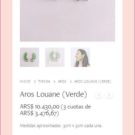
Alfiler Largo
Peinetas
Lazos
Adicionales
Pares
Gift Card
Sobrios
INICIO
TIENDA
AROS
AROS LOUANE (VERDE)
Aros Louane (Verde)
ARS$
10.430,00
(3 cuotas de
ARS$
3.476,67
)
Medidas aproximadas: 3cm x 5cm cada una.