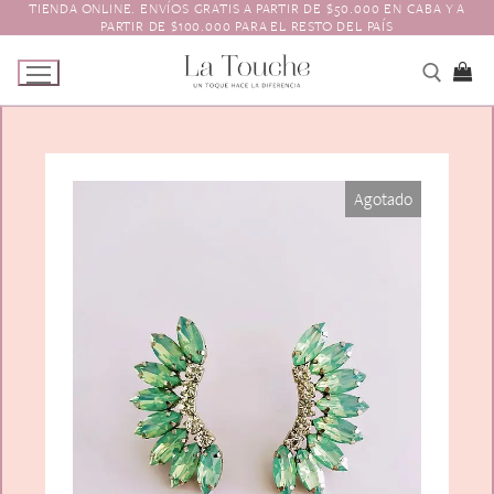
TIENDA ONLINE. ENVÍOS GRATIS A PARTIR DE $50.000 EN CABA Y A
Ir
PARTIR DE $100.000 PARA EL RESTO DEL PAÍS
al
contenido
Tienda
Agotado
Navidad
El Toque
Pagos y Envíos
Prendedores
Contacto
Animales y Bichitos
Accesorios para el pelo
Florales
Boinas
Aros
Varios
Vinchas
Guantes
Escarapelas
Hebillas
Charreteras