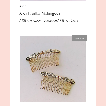
AROS
Aros Feuilles Mélangées
ARS$
9.950,00
ARS$
3.316,67
(3 cuotas de
)
Agotado