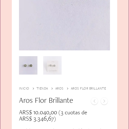
Alfiler Largo
Peinetas
Lazos
Adicionales
Pares
Gift Card
Sobrios
INICIO
TIENDA
AROS
AROS FLOR BRILLANTE
Aros Flor Brillante
ARS$
10.040,00
(3 cuotas de
ARS$
3.346,67
)