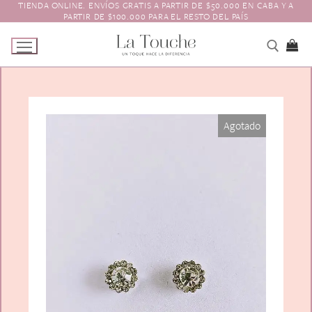
TIENDA ONLINE. ENVÍOS GRATIS A PARTIR DE $50.000 EN CABA Y A
Ir
PARTIR DE $100.000 PARA EL RESTO DEL PAÍS
al
contenido
Tienda
Agotado
Navidad
El Toque
Pagos y Envíos
Prendedores
Contacto
Animales y Bichitos
Accesorios para el pelo
Florales
Boinas
Aros
Varios
Vinchas
Guantes
Escarapelas
Hebillas
Charreteras