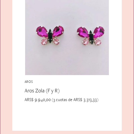
AROS
Aros Zola (F y R)
ARS$
9.940,00
ARS$
3.313,33
(3 cuotas de
)