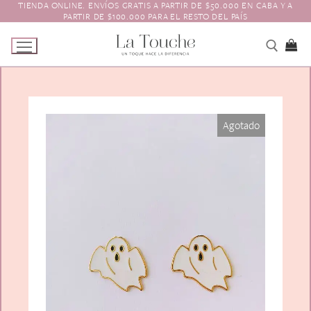
TIENDA ONLINE. ENVÍOS GRATIS A PARTIR DE $50.000 EN CABA Y A
Ir
PARTIR DE $100.000 PARA EL RESTO DEL PAÍS
al
contenido
Tienda
Agotado
Navidad
El Toque
Pagos y Envíos
Prendedores
Contacto
Animales y Bichitos
Accesorios para el pelo
Florales
Boinas
Aros
Varios
Vinchas
Guantes
Escarapelas
Hebillas
Charreteras