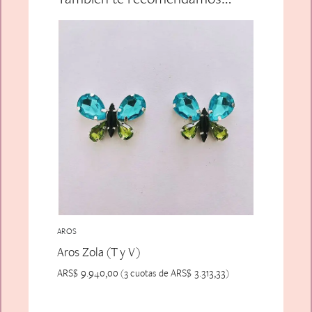
AROS
Aros Zola (T y V)
ARS$
9.940,00
ARS$
3.313,33
(3 cuotas de
)