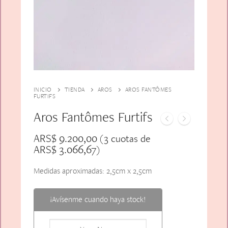
Alfiler Largo
Peinetas
Lazos
Adicionales
Pares
Gift Card
Sobrios
INICIO
TIENDA
AROS
AROS FANTÔMES
FURTIFS
Aros Fantômes Furtifs
ARS$
9.200,00
(3 cuotas de
ARS$
3.066,67
)
Medidas aproximadas: 2,5cm x 2,5cm
¡Avísenme cuando haya stock!